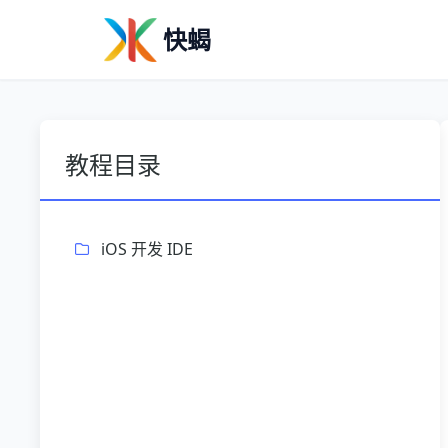
快蝎
教程目录
iOS 开发 IDE